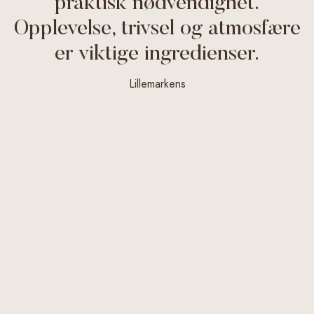
praktisk nødvendighet.
Opplevelse, trivsel og atmosfære
er viktige ingredienser.
Lillemarkens
Publisert:
3.8.2026
Faghandel
Inspirasjon