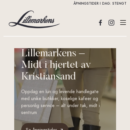
ÅPNINGSTIDER I DAG:
STENGT
Lillemarkens –
Midt i hjertet av
Kristiansand
Oppdag en lun og levende handlegate
med unike butikker, koselige kafeer og
personlig service – alt under tak, midt i
sentrum
Se åpningstider