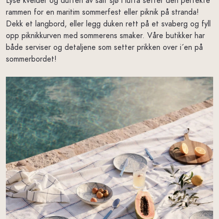
Lyse kvelder og duften av salt sjø i lufta setter den perfekte
rammen for en maritim sommerfest eller piknik på stranda!
Dekk et langbord, eller legg duken rett på et svaberg og fyll
opp piknikkurven med sommerens smaker. Våre butikker har
både serviser og detaljene som setter prikken over i´en på
sommerbordet!