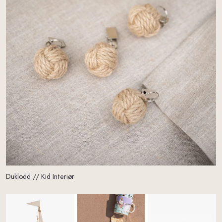
Duklodd // Kid Interiør