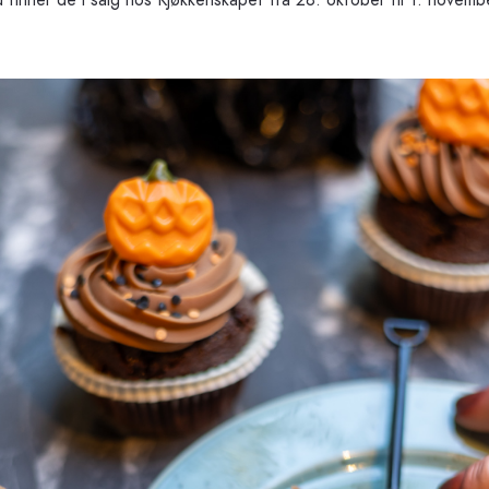
 finner de i salg hos Kjøkkenskapet fra 28. oktober til 1. novemb