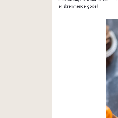
med silkemyk sjokoladekrem... Du
er skremmende gode!