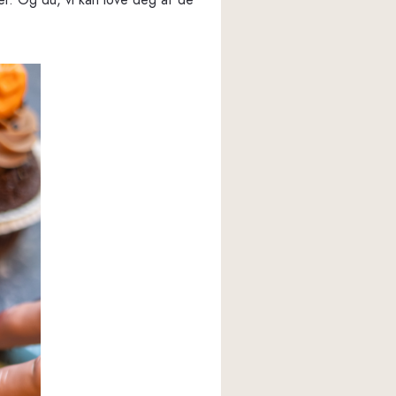
er. Og du, vi kan love deg at de